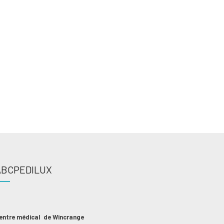
Number of Teeth
$
Total
ABCPEDILUX
entre médical de Wincrange