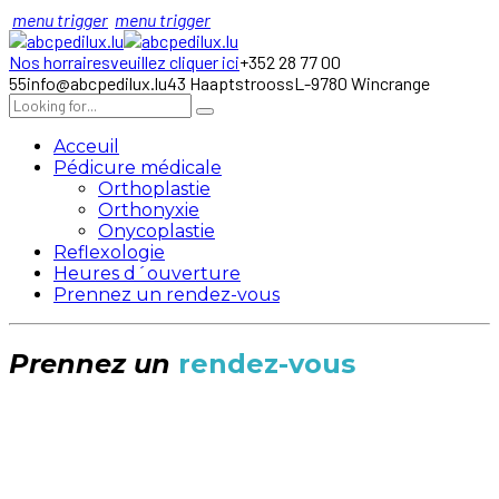
menu trigger
menu trigger
Nos horraires
veuillez cliquer ici
+352 28 77 00
55
info@abcpedilux.lu
43 Haaptstrooss
L-9780 Wincrange
Acceuil
Pédicure médicale
Orthoplastie
Orthonyxie
Onycoplastie
Reflexologie
Heures d´ouverture
Prennez un rendez-vous
Prennez un
rendez-vous