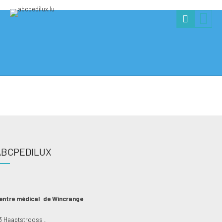
ABCPEDILUX
entre médical de Wincrange
3 Haaptstrooss ,