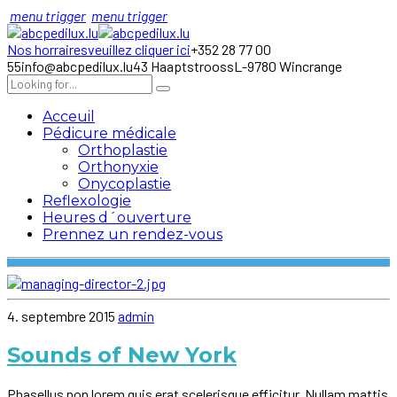
menu trigger
menu trigger
Nos horraires
veuillez cliquer ici
+352 28 77 00
55
info@abcpedilux.lu
43 Haaptstrooss
L-9780 Wincrange
Acceuil
Pédicure médicale
Orthoplastie
Orthonyxie
Onycoplastie
Reflexologie
Heures d´ouverture
Prennez un rendez-vous
4. septembre 2015
admin
Sounds of New York
Phasellus non lorem quis erat scelerisque efficitur. Nullam mattis