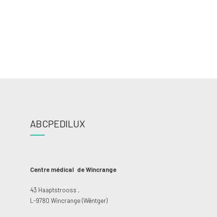
Day in London
Phasellus non lorem quis erat scelerisque efficitur. Nullam ma
Donec mattis fermentum diam, vitae dictum est convallis et. 
CONTINUE READING
ABCPEDILUX
Centre médical de Wincrange
43 Haaptstrooss ,
L-9780 Wincrange (Wëntger)