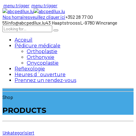
menu trigger
menu trigger
Nos horraires
veuillez cliquer ici
+352 28 77 00
55
info@abcpedilux.lu
43 Haaptstrooss
L-9780 Wincrange
Acceuil
Pédicure médicale
Orthoplastie
Orthonyxie
Onycoplastie
Reflexologie
Heures d´ouverture
Prennez un rendez-vous
Shop
PRODUCTS
Unkategorisiert